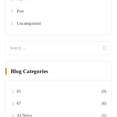
Post
Uncategorized
Blog Categories
65
(9)
67
(6)
AI News
(1)