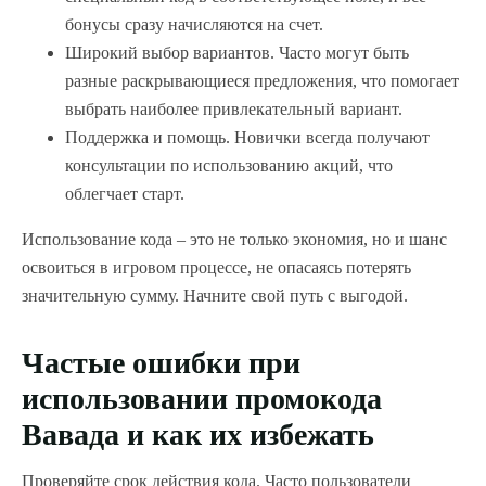
бонусы сразу начисляются на счет.
Широкий выбор вариантов. Часто могут быть
разные раскрывающиеся предложения, что помогает
выбрать наиболее привлекательный вариант.
Поддержка и помощь. Новички всегда получают
консультации по использованию акций, что
облегчает старт.
Использование кода – это не только экономия, но и шанс
освоиться в игровом процессе, не опасаясь потерять
значительную сумму. Начните свой путь с выгодой.
Частые ошибки при
использовании промокода
Вавада и как их избежать
Проверяйте срок действия кода. Часто пользователи