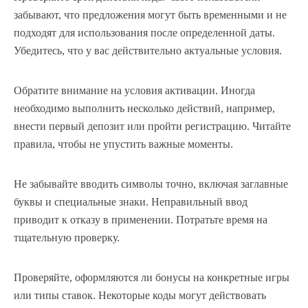
забывают, что предложения могут быть временными и не
подходят для использования после определенной даты.
Убедитесь, что у вас действительно актуальные условия.
Обратите внимание на условия активации. Иногда
необходимо выполнить несколько действий, например,
внести первый депозит или пройти регистрацию. Читайте
правила, чтобы не упустить важные моменты.
Не забывайте вводить символы точно, включая заглавные
буквы и специальные знаки. Неправильный ввод
приводит к отказу в применении. Потратьте время на
тщательную проверку.
Проверяйте, оформляются ли бонусы на конкретные игры
или типы ставок. Некоторые коды могут действовать