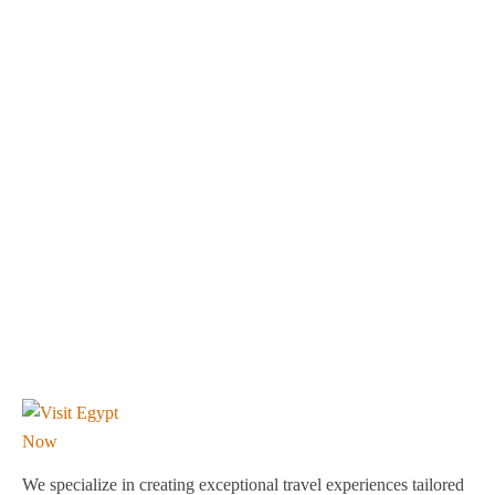
We specialize in creating exceptional travel experiences tailored