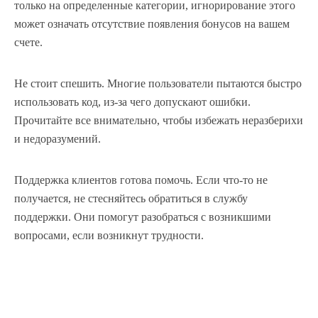
только на определенные категории, игнорирование этого
может означать отсутствие появления бонусов на вашем
счете.
Не стоит спешить. Многие пользователи пытаются быстро
использовать код, из-за чего допускают ошибки.
Прочитайте все внимательно, чтобы избежать неразберихи
и недоразумений.
Поддержка клиентов готова помочь. Если что-то не
получается, не стесняйтесь обратиться в службу
поддержки. Они помогут разобраться с возникшими
вопросами, если возникнут трудности.