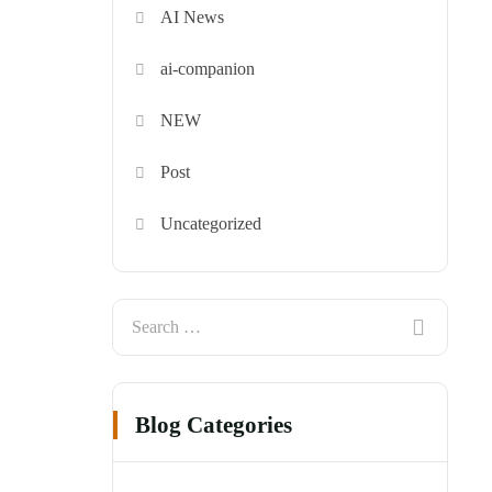
AI News
ai-companion
NEW
Post
Uncategorized
Blog Categories