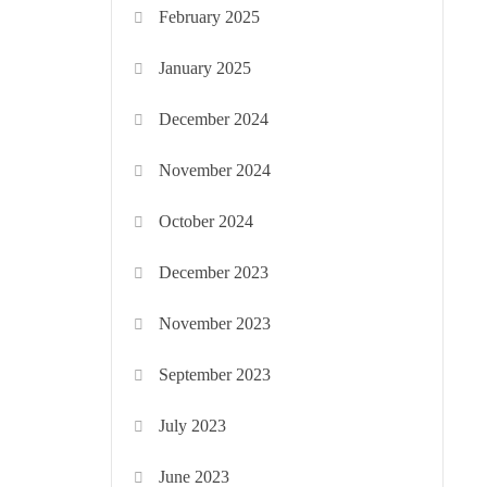
February 2025
January 2025
December 2024
November 2024
October 2024
December 2023
November 2023
September 2023
July 2023
June 2023