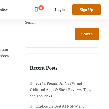
0
olicy
Login
Sign Up
Search
Search
a для
ебоев.
Recent Posts
2024’s Premier AI NSFW and
Girlfriend Apps & Sites: Reviews, Tips,
and Top Picks
Explore the Best AI NSFW and