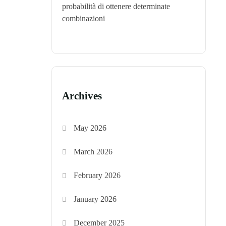
probabilità di ottenere determinate
combinazioni
Archives
May 2026
March 2026
February 2026
January 2026
December 2025