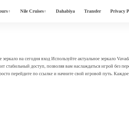
ours
Nile Cruises
Dahabiya
Transfer
Privacy P
ее зеркало на сегодня вход Используйте актуальное зеркало Vavad
т стабильный доступ, позволяя вам наслаждаться игрой без пер
росто перейдите по ссылке и начните свой игровой путь. Каждое