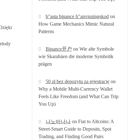
b"asta binance h"anvisningskod
on
How Game Mechanics Mimic Natural
Dzięki
Patterns
metody
Binance开户
on
Wie alte Symbole
wie Skarabäen die moderne Symbolik
prägen
50 zł bez depozytu za rejestrację
on
Why a Mobile Multi‑Currency Wallet
Feels Like Freedom (and What Can Trip
You Up)
나노바나나
on
Fiat to Altcoins: A
Street-Smart Guide to Deposits, Spot
Trading, and Finding Good Pairs