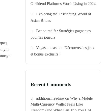
Girlfriend Platforms Worth Using in 2024
Exploring the Fascinating World of
Asian Brides
Bet on red fr : Stratégies gagnantes
pour les joueurs
jnej
Vegasino casino : Découvrez les jeux
gólnym
et bonus exclusifs !
onusy i
Recent Comments
additional reading
on
Why a Mobile
Multi‑Currency Wallet Feels Like
Freedom (and What Can Trip You Up)