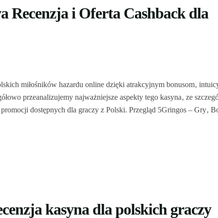
 Recenzja i Oferta Cashback dla
kich miłośników hazardu online dzięki atrakcyjnym bonusom‚ intuicy
gółowo przeanalizujemy najważniejsze aspekty tego kasyna‚ ze szcze
 promocji dostępnych dla graczy z Polski. Przegląd 5Gringos – Gry‚ B
enzja kasyna dla polskich graczy