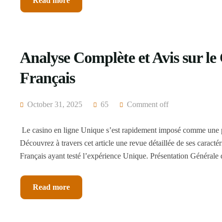
Read more
Analyse Complète et Avis sur le
Français
October 31, 2025
65
Comment off
Le casino en ligne Unique s’est rapidement imposé comme une pl
Découvrez à travers cet article une revue détaillée de ses caracté
Français ayant testé l’expérience Unique. Présentation Général
Read more