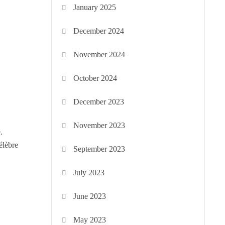
January 2025
December 2024
November 2024
October 2024
December 2023
November 2023
.
élèbre
September 2023
July 2023
June 2023
May 2023