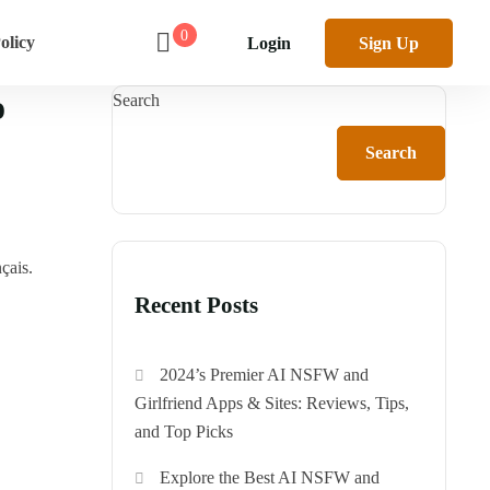
0
olicy
Login
Sign Up
o
Search
Search
çais.
Recent Posts
2024’s Premier AI NSFW and
Girlfriend Apps & Sites: Reviews, Tips,
and Top Picks
Explore the Best AI NSFW and