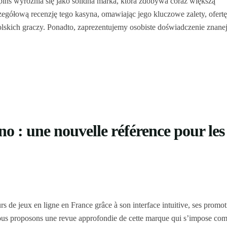
ins wyróżnia się jako solidna marka, która zdobywa coraz większą
egółową recenzję tego kasyna, omawiając jego kluczowe zalety, ofertę
lskich graczy. Ponadto, zaprezentujemy osobiste doświadczenie znane
o : une nouvelle référence pour les
 de jeux en ligne en France grâce à son interface intuitive, ses promot
s vous proposons une revue approfondie de cette marque qui s’impose c