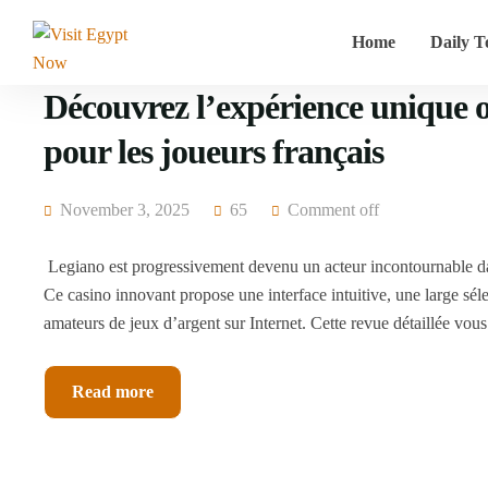
Home
Daily T
Découvrez l’expérience unique of
pour les joueurs français
November 3, 2025
65
Comment off
Legiano est progressivement devenu un acteur incontournable dans
Ce casino innovant propose une interface intuitive, une large sél
amateurs de jeux d’argent sur Internet. Cette revue détaillée vous
Read more