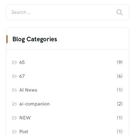
Blog Categories
65
(9)
67
(6)
AI News
(1)
ai-companion
(2)
NEW
(1)
Post
(1)