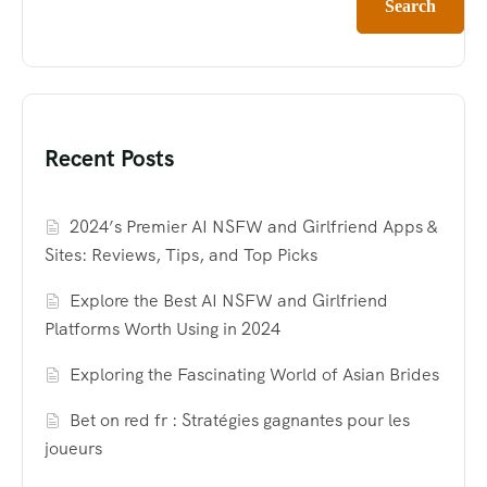
Search
Recent Posts
2024’s Premier AI NSFW and Girlfriend Apps &
Sites: Reviews, Tips, and Top Picks
Explore the Best AI NSFW and Girlfriend
Platforms Worth Using in 2024
Exploring the Fascinating World of Asian Brides
Bet on red fr : Stratégies gagnantes pour les
joueurs