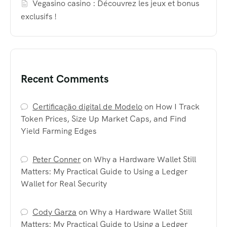
Vegasino casino : Découvrez les jeux et bonus
exclusifs !
Recent Comments
Certificação digital de Modelo
on
How I Track
Token Prices, Size Up Market Caps, and Find
Yield Farming Edges
Peter Conner
on
Why a Hardware Wallet Still
Matters: My Practical Guide to Using a Ledger
Wallet for Real Security
Cody Garza
on
Why a Hardware Wallet Still
Matters: My Practical Guide to Using a Ledger