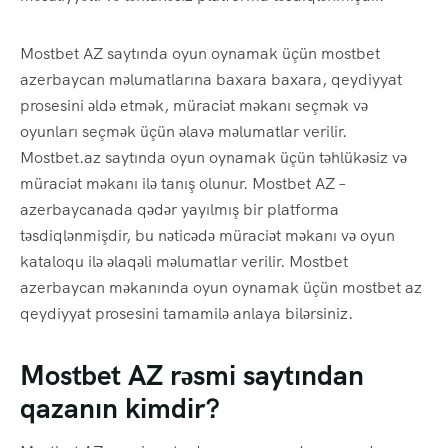
Mostbet AZ saytında oyun oynamak üçün mostbet
azerbaycan məlumatlarına baxara baxara, qeydiyyat
prosesini əldə etmək, müraciət məkanı seçmək və
oyunları seçmək üçün əlavə məlumatlar verilir.
Mostbet.az saytında oyun oynamak üçün təhlükəsiz və
müraciət məkanı ilə tanış olunur. Mostbet AZ –
azerbaycanada qədər yayılmış bir platforma
təsdiqlənmişdir, bu nəticədə müraciət məkanı və oyun
kataloqu ilə əlaqəli məlumatlar verilir. Mostbet
azerbaycan məkanında oyun oynamak üçün mostbet az
qeydiyyat prosesini tamamilə anlaya bilərsiniz.
Mostbet AZ rəsmi saytından
qazanın kimdir?