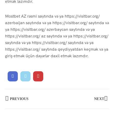
etmək lazımdır.
Mostbet AZ rəsmi saytında və ya https://visitbar.org/
azerbaijan saytında və ya https://visitbar.org/ saytında və
ya https://visitbar.org/ azerbaycan saytında və ya
https://visitbar.org/ az saytında və ya https://visitbar.org/
saytında və ya https://visitbar.org/ saytında və ya
https://visitbar.org/ saytında qeydiyyatdan keçmək və ya
giriş etmək üçün dəyərlər daxil etmək lazımdır.
PREVIOUS
NEXT