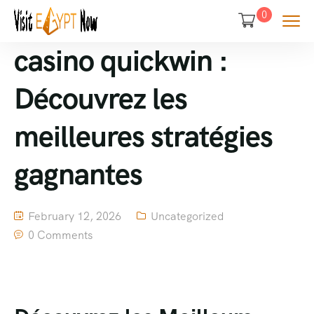
0
casino quickwin :
Découvrez les
meilleures stratégies
gagnantes
February 12, 2026
Uncategorized
0 Comments