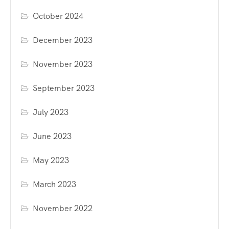
October 2024
December 2023
November 2023
September 2023
July 2023
June 2023
May 2023
March 2023
November 2022