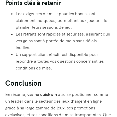
Points clés à retenir
Les exigences de mise pour les bonus sont
clairement indiquées, permettant aux joueurs de
planifier leurs sessions de jeu.
Les retraits sont rapides et sécurisés, assurant que
vos gains sont à portée de main sans délais
inutiles.
Un support client réactif est disponible pour
répondre à toutes vos questions concernant les
conditions de mise.
Conclusion
En résumé,
casino quickwin
a su se positionner comme
un leader dans le secteur des jeux d’argent en ligne
grâce à sa large gamme de jeux, ses promotions
exclusives, et ses conditions de mise transparentes. Que