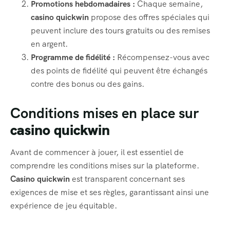
Promotions hebdomadaires :
Chaque semaine,
casino quickwin
propose des offres spéciales qui
peuvent inclure des tours gratuits ou des remises
en argent.
Programme de fidélité :
Récompensez-vous avec
des points de fidélité qui peuvent être échangés
contre des bonus ou des gains.
Conditions mises en place sur
casino quickwin
Avant de commencer à jouer, il est essentiel de
comprendre les conditions mises sur la plateforme.
Casino quickwin
est transparent concernant ses
exigences de mise et ses règles, garantissant ainsi une
expérience de jeu équitable.