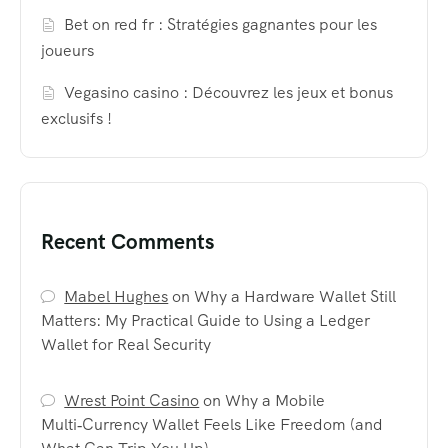
Bet on red fr : Stratégies gagnantes pour les
joueurs
Vegasino casino : Découvrez les jeux et bonus
exclusifs !
Recent Comments
Mabel Hughes
on
Why a Hardware Wallet Still
Matters: My Practical Guide to Using a Ledger
Wallet for Real Security
Wrest Point Casino
on
Why a Mobile
Multi‑Currency Wallet Feels Like Freedom (and