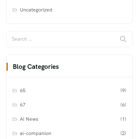
Uncategorized
Blog Categories
65
(9)
67
(6)
AI News
(1)
ai-companion
(2)