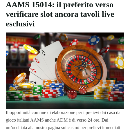
AAMS 15014: il preferito verso
verificare slot ancora tavoli live
esclusivi
Il opportunità comune di elaborazione per i prelievi dai casa da
gioco italiani AAMS anche ADM è di verso 24 ore. Dai
un’occhiata alla nostra pagina sui casinò per prelievi immediati