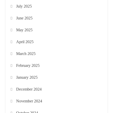
July 2025
June 2025
May 2025
April 2025
March 2025
February 2025
January 2025
December 2024
November 2024
October 2024