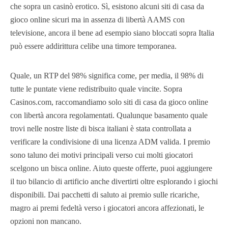
che sopra un casinò erotico. Sì, esistono alcuni siti di casa da
gioco online sicuri ma in assenza di libertà AAMS con
televisione, ancora il bene ad esempio siano bloccati sopra Italia
può essere addirittura celibe una timore temporanea.
Quale, un RTP del 98% significa come, per media, il 98% di
tutte le puntate viene redistribuito quale vincite. Sopra
Casinos.com, raccomandiamo solo siti di casa da gioco online
con libertà ancora regolamentati. Qualunque basamento quale
trovi nelle nostre liste di bisca italiani è stata controllata a
verificare la condivisione di una licenza ADM valida. I premio
sono taluno dei motivi principali verso cui molti giocatori
scelgono un bisca online. Aiuto queste offerte, puoi aggiungere
il tuo bilancio di artificio anche divertirti oltre esplorando i giochi
disponibili. Dai pacchetti di saluto ai premio sulle ricariche,
magro ai premi fedeltà verso i giocatori ancora affezionati, le
opzioni non mancano.