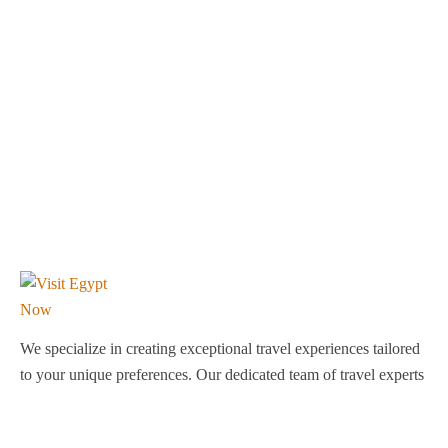
We specialize in creating exceptional travel experiences tailored
to your unique preferences. Our dedicated team of travel experts
is passionate about making your journey through Egypt
unforgettable. From customized itineraries to personalized