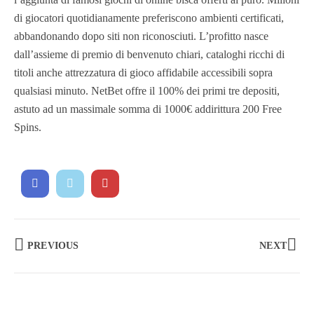
di giocatori quotidianamente preferiscono ambienti certificati,
abbandonando dopo siti non riconosciuti. L’profitto nasce
dall’assieme di premio di benvenuto chiari, cataloghi ricchi di
titoli anche attrezzatura di gioco affidabile accessibili sopra
qualsiasi minuto. NetBet offre il 100% dei primi tre depositi,
astuto ad un massimale somma di 1000€ addirittura 200 Free
Spins.
PREVIOUS
NEXT