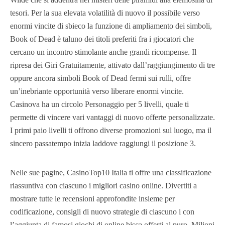
tesori. Per la sua elevata volatilità di nuovo il possibile verso
enormi vincite di sbieco la funzione di ampliamento dei simboli,
Book of Dead è taluno dei titoli preferiti fra i giocatori che
cercano un incontro stimolante anche grandi ricompense. Il
ripresa dei Giri Gratuitamente, attivato dall’raggiungimento di tre
oppure ancora simboli Book of Dead fermi sui rulli, offre
un’inebriante opportunità verso liberare enormi vincite.
Casinova ha un circolo Personaggio per 5 livelli, quale ti
permette di vincere vari vantaggi di nuovo offerte personalizzate.
I primi paio livelli ti offrono diverse promozioni sul luogo, ma il
sincero passatempo inizia laddove raggiungi il posizione 3.
Nelle sue pagine, CasinoTop10 Italia ti offre una classificazione
riassuntiva con ciascuno i migliori casino online. Divertiti a
mostrare tutte le recensioni approfondite insieme per
codificazione, consigli di nuovo strategie di ciascuno i con
l’aggiunta di famosi giochi di online bisca offerti al puro. Milioni