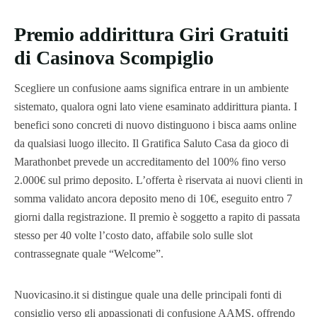
Premio addirittura Giri Gratuiti
di Casinova Scompiglio
Scegliere un confusione aams significa entrare in un ambiente
sistemato, qualora ogni lato viene esaminato addirittura pianta. I
benefici sono concreti di nuovo distinguono i bisca aams online
da qualsiasi luogo illecito. Il Gratifica Saluto Casa da gioco di
Marathonbet prevede un accreditamento del 100% fino verso
2.000€ sul primo deposito. L’offerta è riservata ai nuovi clienti in
somma validato ancora deposito meno di 10€, eseguito entro 7
giorni dalla registrazione. Il premio è soggetto a rapito di passata
stesso per 40 volte l’costo dato, affabile solo sulle slot
contrassegnate quale “Welcome”.
Nuovicasino.it si distingue quale una delle principali fonti di
consiglio verso gli appassionati di confusione AAMS, offrendo