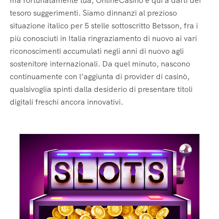
ma fortunatamente tua, OnlineCasino è qui a darti dei
tesoro suggerimenti. Siamo dinnanzi al prezioso
situazione italico per 5 stelle sottoscritto Betsson, fra i
più conosciuti in Italia ringraziamento di nuovo ai vari
riconoscimenti accumulati negli anni di nuovo agli
sostenitore internazionali. Da quel minuto, nascono
continuamente con l’aggiunta di provider di casinò,
qualsivoglia spinti dalla desiderio di presentare titoli
digitali freschi ancora innovativi.