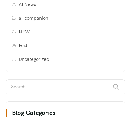
AI News
ai-companion
NEW
Post
Uncategorized
Blog Categories