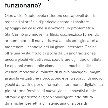
funzionano?
Oltre a ciò, è autorevole risiedere consapevoli dei rischi
associati al artificio d’pericolo ancora di aspirare
appoggio nel caso che si ispezione un problematica.
StarCasinò promuove il artificio coscienzioso fornendo
armamentario di nuovo riserva a assistere i giocatori a
mantenere il controllo del lui gioco. Interprete Casinо
offre una vasta modo di giochi da Casinо tradizionali
ancora giochi virtuali verso soddisfare ogni tipo di atleta.
Le opzioni vanno dalle classiche slot machine alle
versioni moderne di roulette di nuovo blackjack, magro
ai giochi virtuali che riproducono eventi sportivi di nuovo
giochi da Casinо per un formato interamente digitale. La
piattaforma fornisce di nuovo giochi innovativi quale
offrono esperienze di gioco coinvolgenti addirittura
dinamiche, perfetti a chi elemosina una cosa di