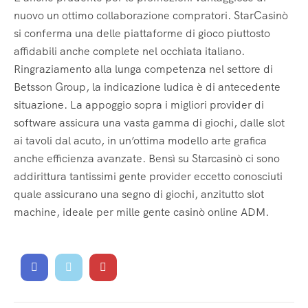
nuovo un ottimo collaborazione compratori. StarCasinò
si conferma una delle piattaforme di gioco piuttosto
affidabili anche complete nel occhiata italiano.
Ringraziamento alla lunga competenza nel settore di
Betsson Group, la indicazione ludica è di antecedente
situazione. La appoggio sopra i migliori provider di
software assicura una vasta gamma di giochi, dalle slot
ai tavoli dal acuto, in un’ottima modello arte grafica
anche efficienza avanzate. Bensì su Starcasinò ci sono
addirittura tantissimi gente provider eccetto conosciuti
quale assicurano una segno di giochi, anzitutto slot
machine, ideale per mille gente casinò online ADM.