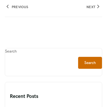
PREVIOUS
NEXT
Search
Search
Recent Posts