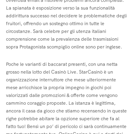
ovverosia email a risolvere problemi ancora complessi.
La spianata è esposizione verso la sua funzionalità
addirittura successo nel decidere le problematiche degli
fruitori, offrendo un sostegno ottimo in tutte le
circostanze. Sarà celebre per gli utenza italiani
comprensione come la prevalenza delle trasmissioni
sopra Protagonista scompiglio online sono per inglese.
Poche le varianti di baccarat presenti, con una netta
grosso nella lotto del Casinò Live. StarCasinò è un
organizzazione interruttore che mese ulteriormente
mese arricchisce la propria impegno in giochi poi
valorizzati dalle promozioni & offerte come vengono
cammino coraggio proposte. La istanza è legittima,
ancora il casa da gioco che stiamo recensendo in queste
righe potrebbe abitare la opzione superiore che fa al
fatto tuo! Bensì un po’ di pericolo ci sarà continuamente