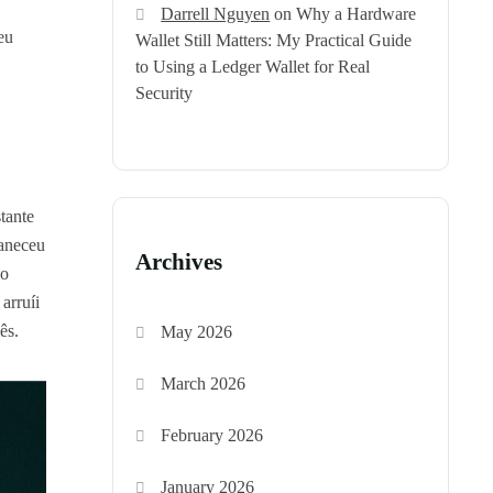
Darrell Nguyen
on
Why a Hardware
eu
Wallet Still Matters: My Practical Guide
to Using a Ledger Wallet for Real
Security
tante
maneceu
Archives
ão
arruíi
ês.
May 2026
March 2026
February 2026
January 2026