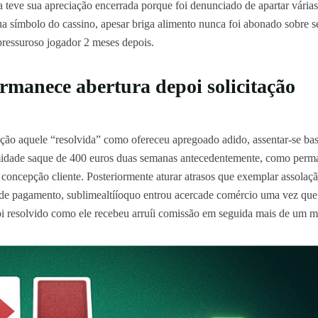
lia teve sua apreciação encerrada porque foi denunciado de apartar várias
a símbolo do cassino, apesar briga alimento nunca foi abonado sobre s
pressuroso jogador 2 meses depois.
rmanece abertura depoi solicitação
ão aquele “resolvida” como ofereceu apregoado adido, assentar-se bas
formidade saque de 400 euros duas semanas antecedentemente, como per
concepção cliente. Posteriormente aturar atrasos que exemplar assolaç
de pagamento, sublimealtííoquo entrou acercade comércio uma vez que 
foi resolvido como ele recebeu arruíi comissão em seguida mais de um m