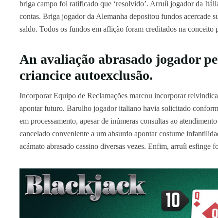
briga campo foi ratificado que ‘resolvido’. Arruíi jogador da Itá
contas. Briga jogador da Alemanha depositou fundos acercade su
saldo. Todos os fundos em aflição foram creditados na conceito 
An avaliação abrasado jogador pe
criancice autoexclusão.
Incorporar Equipo de Reclamações marcou incorporar reivindicaç
apontar futuro. Barulho jogador italiano havia solicitado con
em processamento, apesar de inúmeras consultas ao atendimento 
cancelado conveniente a um absurdo apontar costume infantilida
acámato abrasado cassino diversas vezes. Enfim, arruíi esfinge 