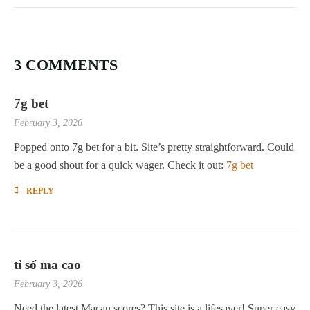
3 COMMENTS
7g bet
February 3, 2026
Popped onto 7g bet for a bit. Site’s pretty straightforward. Could
be a good shout for a quick wager. Check it out:
7g bet
REPLY
tỉ số ma cao
February 3, 2026
Need the latest Macau scores? This site is a lifesaver! Super easy