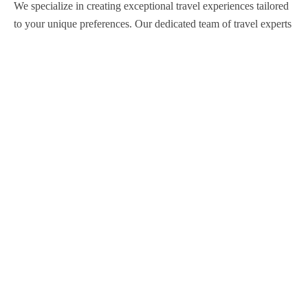
We specialize in creating exceptional travel experiences tailored
to your unique preferences. Our dedicated team of travel experts
is passionate about making your journey through Egypt
unforgettable. From customized itineraries to personalized
services, we ensure every detail is perfect for you.
Explore Egypt with us!
Support
About Us
Privacy Policy
Build Your Trip